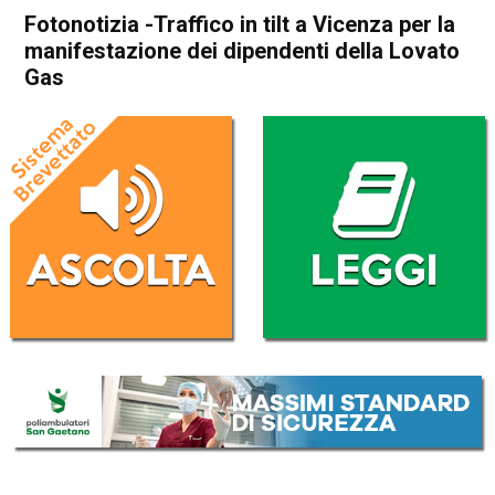
Fotonotizia -Traffico in tilt a Vicenza per la
manifestazione dei dipendenti della Lovato
Gas
Home
Vicenza
Attualità
In Evidenza
Vicenza
Fotonotizia -Traffico in tilt a
Vicenza per la
manifestazione dei
dipendenti della Lovato Gas
Da
Redazione
20 Settembre 2017
(aggiornato il
20 Settembre 2017 18:19
)