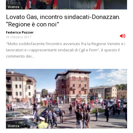
Vicenza
Lovato Gas, incontro sindacati-Donazzan.
“Regione è con noi”
Federico Pozzer
-
19 Ottobre 2017
"Molto soddisfacente l’incontro avvenuto fra la Regione Veneto e i
lavoratori e i rappresentanti sindacali di Cgil e Fiom", è questo il
commento dei...
Vicenza