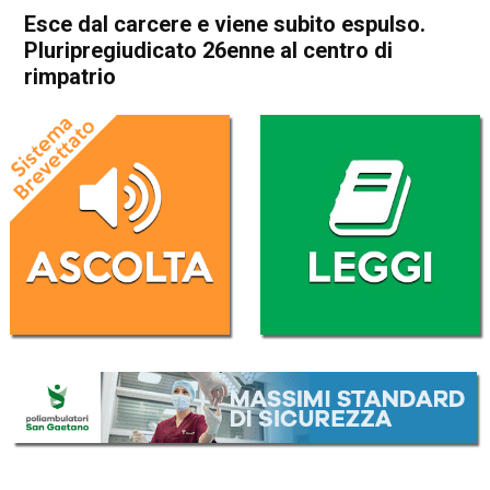
Esce dal carcere e viene subito espulso.
Pluripregiudicato 26enne al centro di
rimpatrio
Home
Vicenza
Cronaca
In Evidenza
Vicenza
Esce dal carcere e viene
subito espulso.
Pluripregiudicato 26enne al
centro di rimpatrio
Da
Omar Dal Maso
10 Febbraio 2023
(aggiornato il
10 Febbraio 2023 17:10
)