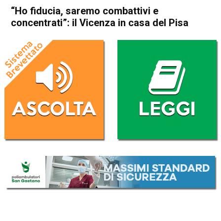
“Ho fiducia, saremo combattivi e
concentrati”: il Vicenza in casa del Pisa
Home
Vicenza
In Evidenza
Sport locale
Vicenza
“Ho fiducia, saremo
combattivi e concentrati”: il
Vicenza in casa del Pisa
Da
Edoardo Mario Francese
26 Febbraio 2021
(aggiornato il
27 Febbraio 2021 19:53
)
ASCOLTA L'AUDIO