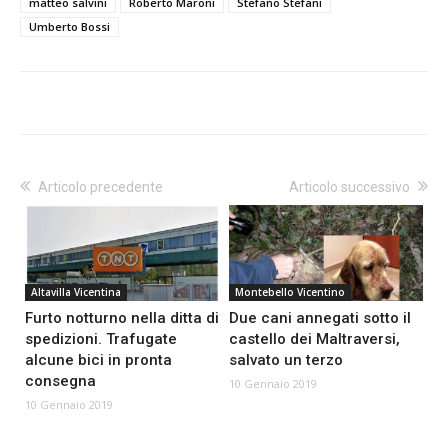
matteo salvini
Roberto Maroni
Stefano Stefani
Umberto Bossi
Articolo precedente
Articolo successivo
Altavilla Vicentina
Montebello Vicentino
Furto notturno nella ditta di
Due cani annegati sotto il
spedizioni. Trafugate
castello dei Maltraversi,
alcune bici in pronta
salvato un terzo
consegna
10 Gennaio 2019
10 Gennaio 2019