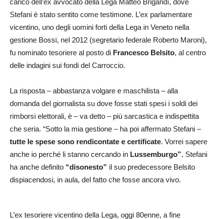
carico dell’ex avvocato della Lega Matteo Brigandì, dove
Stefani è stato sentito come testimone. L’ex parlamentare
vicentino, uno degli uomini forti della Lega in Veneto nella
gestione Bossi, nel 2012 (segretario federale Roberto Maroni),
fu nominato tesoriere al posto di
Francesco Belsito
, al centro
delle indagini sui fondi del Carroccio.
La risposta – abbastanza volgare e maschilista – alla
domanda del giornalista su dove fosse stati spesi i soldi dei
rimborsi elettorali, è – va detto – più sarcastica e indispettita
che seria. “Sotto la mia gestione – ha poi affermato Stefani –
tutte le spese sono rendicontate e certificate
. Vorrei sapere
anche io perché li stanno cercando in
Lussemburgo”.
Stefani
ha anche definito
“disonesto”
il suo predecessore Belsito
dispiacendosi, in aula, del fatto che fosse ancora vivo.
L’ex tesoriere vicentino della Lega, oggi 80enne, a fine