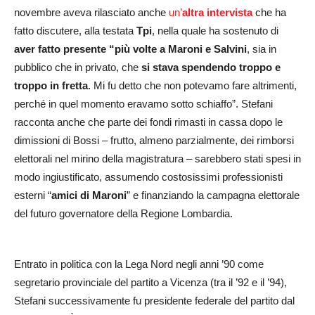
novembre aveva rilasciato anche
un’
altra intervista
che ha
fatto discutere, alla testata
Tpi
, nella quale ha sostenuto di
aver fatto presente “più volte a Maroni e Salvini
, sia in
pubblico che in privato, che
si stava spendendo troppo e
troppo in fretta
. Mi fu detto che non potevamo fare altrimenti,
perché in quel momento eravamo sotto schiaffo”. Stefani
racconta anche che parte dei fondi rimasti in cassa dopo le
dimissioni di Bossi – frutto, almeno parzialmente, dei rimborsi
elettorali nel mirino della magistratura – sarebbero stati spesi in
modo ingiustificato, assumendo costosissimi professionisti
esterni “
amici di Maroni
” e finanziando la campagna elettorale
del futuro governatore della Regione Lombardia.
Entrato in politica con la Lega Nord negli anni ’90 come
segretario provinciale del partito a Vicenza (tra il ’92 e il ’94),
Stefani successivamente fu presidente federale del partito dal