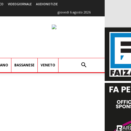
CO
VIDEOGIORNALE
AUDIONOTIZIE
giovedì 6 agosto 2026
IANO
BASSANESE
VENETO