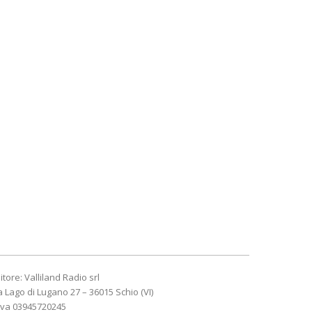
itore: Valliland Radio srl
a Lago di Lugano 27 – 36015 Schio (VI)
Iva 03945720245