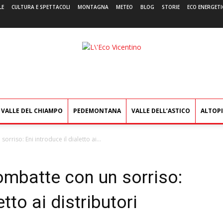
LE
CULTURA E SPETTACOLI
MONTAGNA
METEO
BLOG
STORIE
ECO ENERGETI
L'Eco
Vicentino
VALLE DEL CHIAMPO
PEDEMONTANA
VALLE DELL’ASTICO
ALTOP
orriso: Eni introduce il dialetto ai...
combatte con un sorriso:
etto ai distributori