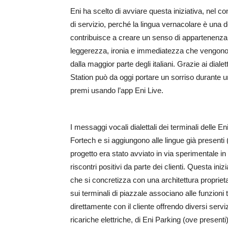
Eni ha scelto di avviare questa iniziativa, nel co
di servizio, perché la lingua vernacolare è una de
contribuisce a creare un senso di appartenenza
leggerezza, ironia e immediatezza che vengono ut
dalla maggior parte degli italiani. Grazie ai dial
Station può da oggi portare un sorriso durante un
premi usando l’app Eni Live.
I messaggi vocali dialettali dei terminali delle E
Fortech e si aggiungono alle lingue già presenti (
progetto era stato avviato in via sperimentale in
riscontri positivi da parte dei clienti. Questa ini
che si concretizza con una architettura proprietar
sui terminali di piazzale associano alle funzioni t
direttamente con il cliente offrendo diversi serv
ricariche elettriche, di Eni Parking (ove presenti