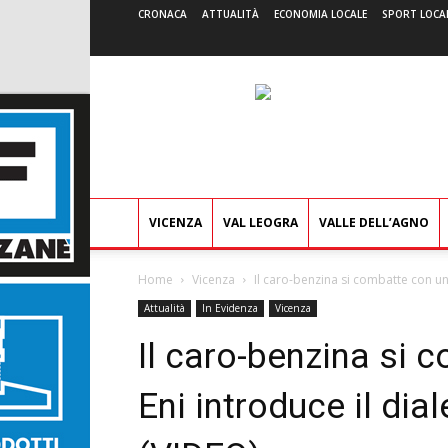
CRONACA
ATTUALITÀ
ECONOMIA LOCALE
SPORT LOCA
VICENZA
VAL LEOGRA
VALLE DELL’AGNO
Home
Vicenza
Il caro-benzina si combatte con un s
Attualità
In Evidenza
Vicenza
Il caro-benzina si 
Eni introduce il dial