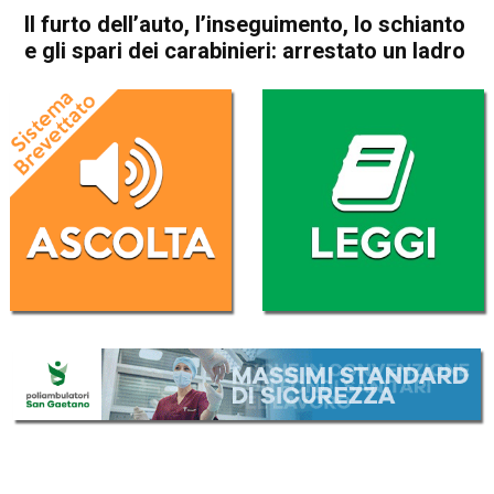
Il furto dell’auto, l’inseguimento, lo schianto
e gli spari dei carabinieri: arrestato un ladro
Home
Vicenza
Cronaca
In Evidenza
Vicenza
Il furto dell’auto,
l’inseguimento, lo schianto e
gli spari dei carabinieri:
arrestato un ladro
Da
Redazione
29 Luglio 2020
(aggiornato il
31 Luglio 2020 15:54
)