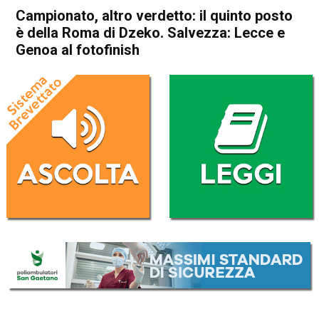
Campionato, altro verdetto: il quinto posto
è della Roma di Dzeko. Salvezza: Lecce e
Genoa al fotofinish
Home
Sport
Sport
Campionato, altro verdetto: il
quinto posto è della Roma di
Dzeko. Salvezza: Lecce e
Genoa al fotofinish
Da
Redazione Nazionale
30 Luglio 2020
(aggiornato il
30 Luglio 2020 9:14
)