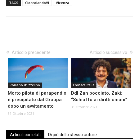
TAGS
CioccolandoVi
Vicenza
Articolo precedente
Articolo successivo
Romano d'Ezzelino
Cronaca Italia
Morto pilota di parapendio:
Ddl Zan bocciato, Zaki:
è precipitato dal Grappa
“Schiaffo ai diritti umani”
dopo un avvitamento
31 Ottobre 2021
31 Ottobre 2021
Articoli correlati
Di più dello stesso autore