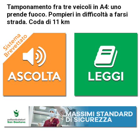
Tamponamento fra tre veicoli in A4: uno
prende fuoco. Pompieri in difficoltà a farsi
strada. Coda di 11 km
Home
Vicenza
Cronaca
In Evidenza
Vicenza
Tamponamento fra tre veicoli
in A4: uno prende fuoco.
Pompieri in difficoltà a farsi
strada. Coda di 11 km
Da
Redazione
1 Giugno 2023
(aggiornato il
1 Giugno 2023 19:33
)