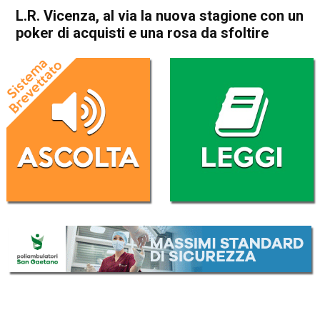
L.R. Vicenza, al via la nuova stagione con un
poker di acquisti e una rosa da sfoltire
Home
Vicenza
In Evidenza
Sport locale
Vicenza
L.R. Vicenza, al via la nuova
stagione con un poker di
acquisti e una rosa da sfoltire
Da
Enrico Pigato
12 Luglio 2022
(aggiornato il
12 Luglio 2022 19:11
)
ASCOLTA L'AUDIO