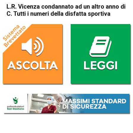
L.R. Vicenza condannato ad un altro anno di
C. Tutti i numeri della disfatta sportiva
Home
Vicenza
In Evidenza
Sport locale
Vicenza
L.R. Vicenza condannato ad
un altro anno di C. Tutti i
numeri della disfatta sportiva
Da
Enrico Pigato
5 Giugno 2023
(aggiornato il
5 Giugno 2023 12:26
)
ASCOLTA L'AUDIO