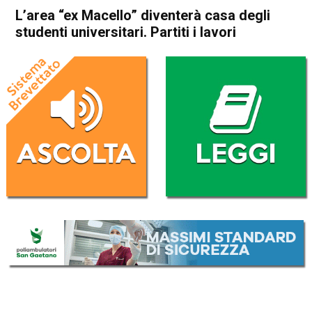
L’area “ex Macello” diventerà casa degli
studenti universitari. Partiti i lavori
Home
Vicenza
Attualità
In Evidenza
Vicenza
L’area “ex Macello” diventerà
casa degli studenti
universitari. Partiti i lavori
Da
Omar Dal Maso
5 Dicembre 2024
(aggiornato il
5 Dicembre 2024 21:36
)
ASCOLTA L'AUDIO