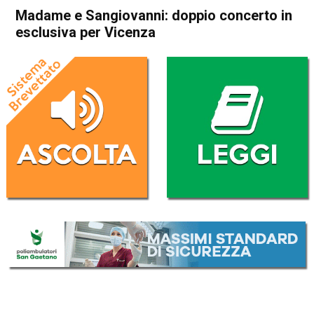
Madame e Sangiovanni: doppio concerto in
esclusiva per Vicenza
Home
Vicenza
Attualità
Cultura e spettacoli
In Evidenza
Vicenza
Madame e Sangiovanni:
doppio concerto in esclusiva
per Vicenza
Da
Redazione
18 Luglio 2021
(aggiornato il
18 Luglio 2021 22:13
)
ASCOLTA L'AUDIO