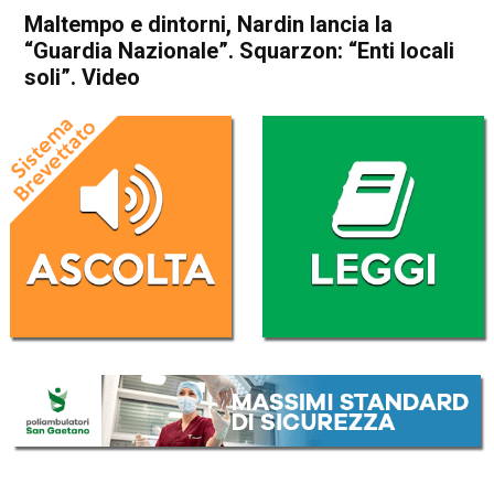
Maltempo e dintorni, Nardin lancia la
“Guardia Nazionale”. Squarzon: “Enti locali
soli”. Video
Home
Vicenza
Attualità
In Evidenza
Vicenza
Maltempo e dintorni, Nardin
lancia la “Guardia Nazionale”.
Squarzon: “Enti locali soli”.
Video
Da
Marco Zorzi
6 Luglio 2025
(aggiornato il
6 Luglio 2025 16:51
)