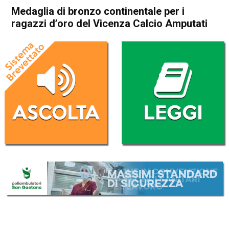
Medaglia di bronzo continentale per i
ragazzi d’oro del Vicenza Calcio Amputati
Home
Vicenza
In Evidenza
Sport locale
Vicenza
Medaglia di bronzo
continentale per i ragazzi
d’oro del Vicenza Calcio
Amputati
Da
Omar Dal Maso
24 Maggio 2021
(aggiornato il
24 Maggio 2021 19:14
)