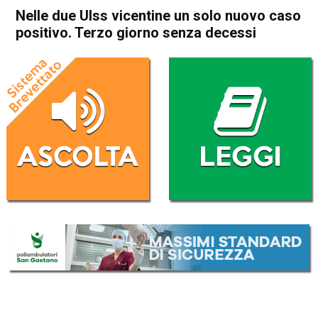
Nelle due Ulss vicentine un solo nuovo caso
positivo. Terzo giorno senza decessi
Home
Vicenza
Attualità
In Evidenza
Schio
Santorso
Veneto
Vicenza
Nelle due Ulss vicentine un
solo nuovo caso positivo.
Terzo giorno senza decessi
Da
Omar Dal Maso
26 Maggio 2020
(aggiornato il
26 Maggio 2020 14:14
)
ASCOLTA L'AUDIO