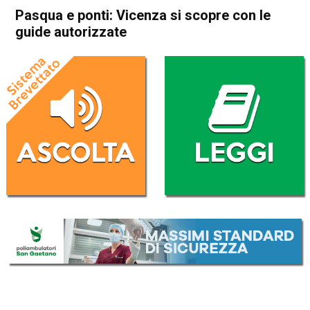
Pasqua e ponti: Vicenza si scopre con le
guide autorizzate
Home
Vicenza
Attualità
In Evidenza
Vicenza
Pasqua e ponti: Vicenza si
scopre con le guide
autorizzate
Da
Redazione
18 Aprile 2019
(aggiornato il
18 Aprile 2019 15:38
)
ASCOLTA L'AUDIO