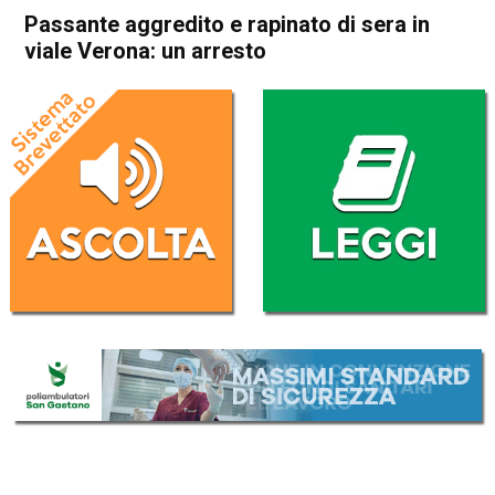
Passante aggredito e rapinato di sera in
viale Verona: un arresto
Home
Vicenza
Cronaca
In Evidenza
Vicenza
Passante aggredito e
rapinato di sera in viale
Verona: un arresto
Da
Redazione
9 Luglio 2020
(aggiornato il
9 Luglio 2020 12:41
)
ASCOLTA L'AUDIO