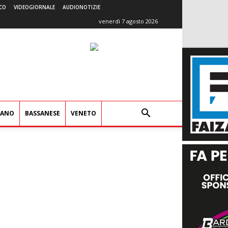
CO
VIDEOGIORNALE
AUDIONOTIZIE
venerdì 7 agosto 2026
IANO
BASSANESE
VENETO