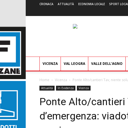
CRONACA
ATTUALITÀ
ECONOMIA LOCALE
SPORT LOCA
VICENZA
VAL LEOGRA
VALLE DELL’AGNO
Home
Vicenza
Ponte Alto/cantieri Tav, niente s
Attualità
In Evidenza
Vicenza
Ponte Alto/cantieri
d’emergenza: viado