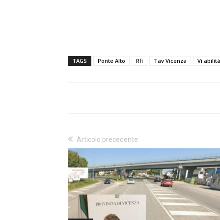
TAGS
Ponte Alto
Rfi
Tav Vicenza
Vi.abilit
Articolo precedente