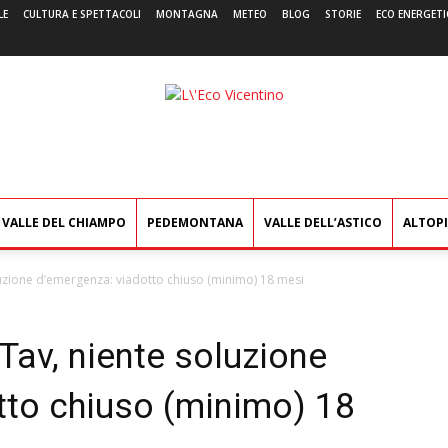
LE
CULTURA E SPETTACOLI
MONTAGNA
METEO
BLOG
STORIE
ECO ENERGETI
L'Eco
Vicentino
VALLE DEL CHIAMPO
PEDEMONTANA
VALLE DELL’ASTICO
ALTOP
oluzione d’emergenza: viadotto chiuso (minimo) 18 mesi
 Tav, niente soluzione
tto chiuso (minimo) 18