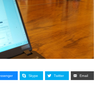
ssenger
Skype
Twitter
Email