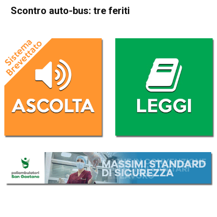
Scontro auto-bus: tre feriti
Home
Vicenza
Quinto Vicentino
Cronaca
In Evidenza
Vicenza
Quinto Vicentino
Scontro auto-bus: tre feriti
Da
Redazione
27 Febbraio 2018
(aggiornato il
27 Febbraio 2018 17:45
)
ASCOLTA L'AUDIO
Lettore
00:00
00:00
Audio