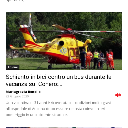
Thiene
Schianto in bici contro un bus durante la
vacanza sul Conero:...
Mariagrazia Bonollo
-
22 Giugno 2020
Una vicentina di 31 anni è ricoverata in condizioni molto gravi
all'ospedale di Ancona dopo essere rimasta coinvolta ieri
pomeriggio in un incidente stradale...