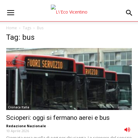
Home
Tags
Bus
Tag: bus
Cronaca Italia
Scioperi: oggi si fermano aerei e bus
Redazione Nazionale
-
10 Aprile 2026
Giornata nera quella di oggi per chi viaggia. Lo sciopero del servizio