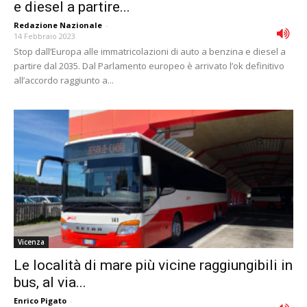
e diesel a partire...
Redazione Nazionale
-
14 Febbraio 2023
Stop dall’Europa alle immatricolazioni di auto a benzina e diesel a
partire dal 2035. Dal Parlamento europeo è arrivato l’ok definitivo
all’accordo raggiunto a...
Vicenza
Le località di mare più vicine raggiungibili in
bus, al via...
Enrico Pigato
-