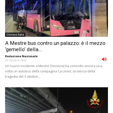
Cronaca Italia
A Mestre bus contro un palazzo: è il mezzo
‘gemello’ della...
Redazione Nazionale
-
15 Ottobre 2023
Un nuovo incidente a Mestre (Venezia) ha coinvolto ancora una
volta un autobus della compagnia ‘La Linea’, la stessa della
tragedia del 3 ottobre...