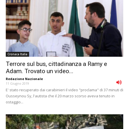
Cronaca Italia
Terrore sul bus, cittadinanza a Ramy e
Adam. Trovato un video...
Redazione Nazionale
-
11 Giugno 2019
E' stato recuperato dai carabinieri il video "proclama" di 37 minuti di
Ousseynou Sy, l'autista che il 20 marzo scorso aveva tenuto in
ostaggio...