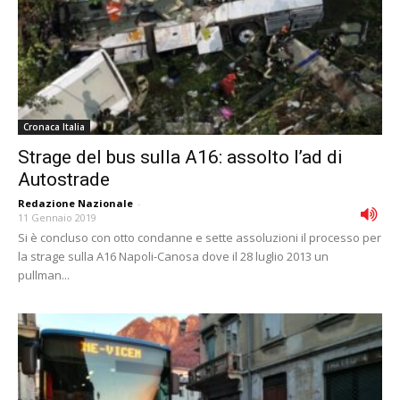
Cronaca Italia
Strage del bus sulla A16: assolto l’ad di
Autostrade
Redazione Nazionale
-
11 Gennaio 2019
Si è concluso con otto condanne e sette assoluzioni il processo per
la strage sulla A16 Napoli-Canosa dove il 28 luglio 2013 un
pullman...