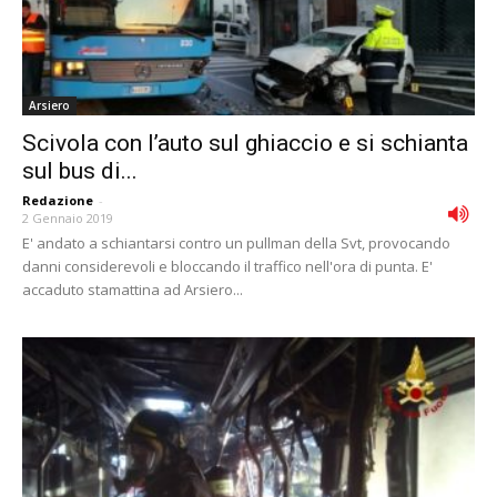
Arsiero
Scivola con l’auto sul ghiaccio e si schianta
sul bus di...
Redazione
-
2 Gennaio 2019
E' andato a schiantarsi contro un pullman della Svt, provocando
danni considerevoli e bloccando il traffico nell'ora di punta. E'
accaduto stamattina ad Arsiero...