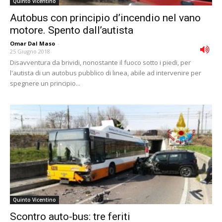
Quinto Vicentino
Autobus con principio d’incendio nel vano
motore. Spento dall’autista
Omar Dal Maso
-
25 Giugno 2018
Disavventura da brividi, nonostante il fuoco sotto i piedi, per
l'autista di un autobus pubblico di linea, abile ad intervenire per
spegnere un principio...
Quinto Vicentino
Scontro auto-bus: tre feriti