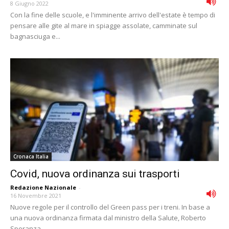
8 Giugno 2022
Con la fine delle scuole, e l'imminente arrivo dell'estate è tempo di
pensare alle gite al mare in spiagge assolate, camminate sul
bagnasciuga e...
Cronaca Italia
Covid, nuova ordinanza sui trasporti
Redazione Nazionale
-
16 Novembre 2021
Nuove regole per il controllo del Green pass per i treni. In base a
una nuova ordinanza firmata dal ministro della Salute, Roberto
Speranza,...