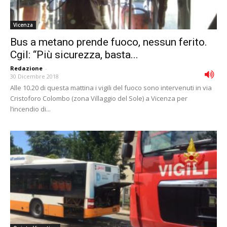
Vicenza
Bus a metano prende fuoco, nessun ferito.
Cgil: “Più sicurezza, basta...
Redazione
-
30 Dicembre 2018
Alle 10.20 di questa mattina i vigili del fuoco sono intervenuti in via
Cristoforo Colombo (zona Villaggio del Sole) a Vicenza per
l’incendio di...