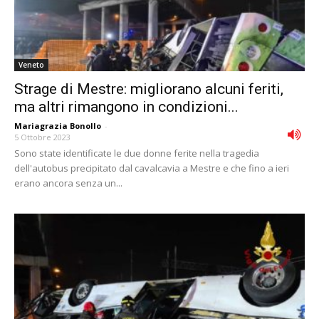
Veneto
Strage di Mestre: migliorano alcuni feriti,
ma altri rimangono in condizioni...
Mariagrazia Bonollo
-
5 Ottobre 2023
Sono state identificate le due donne ferite nella tragedia
dell'autobus precipitato dal cavalcavia a Mestre e che fino a ieri
erano ancora senza un...