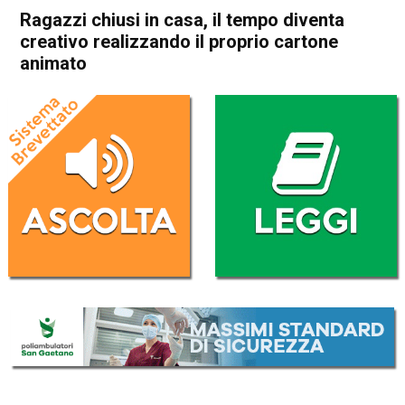
Ragazzi chiusi in casa, il tempo diventa
creativo realizzando il proprio cartone
animato
Home
Vicenza
Attualità
In Evidenza
Vicenza
Ragazzi chiusi in casa, il
tempo diventa creativo
realizzando il proprio cartone
animato
Da
Redazione
17 Aprile 2020
(aggiornato il
17 Aprile 2020 18:54
)