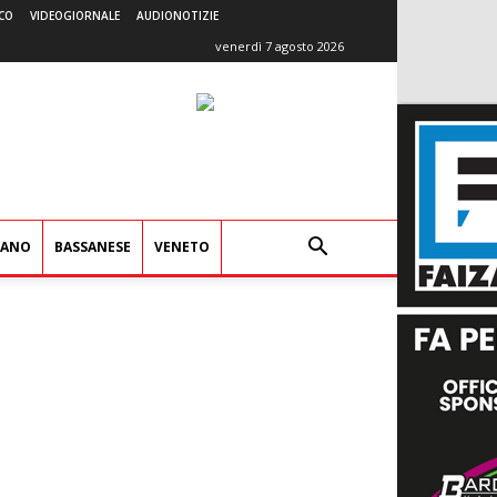
CO
VIDEOGIORNALE
AUDIONOTIZIE
venerdì 7 agosto 2026
IANO
BASSANESE
VENETO