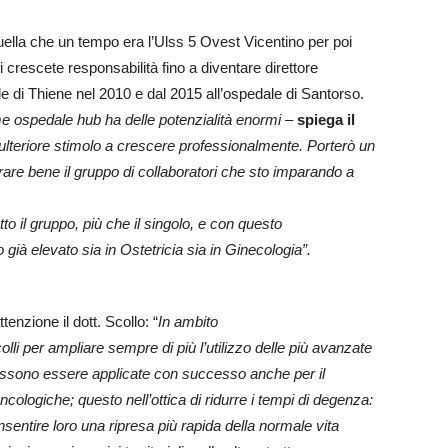
uella che un tempo era l’Ulss 5 Ovest Vicentino per poi
i crescete responsabilità fino a diventare direttore
le di Thiene nel 2010 e dal 2015 all’ospedale di Santorso.
 ospedale hub ha delle potenzialità enormi –
spiega il
lteriore stimolo a crescere professionalmente. Porterò un
orare bene il gruppo di collaboratori che sto imparando a
tto il gruppo, più che il singolo, e con questo
 già elevato sia in Ostetricia sia in Ginecologia”.
enzione il dott. Scollo: “
In ambito
li per ampliare sempre di più l’utilizzo delle più avanzate
ossono essere applicate con successo anche per il
ncologiche; questo nell’ottica di ridurre i tempi di degenza:
sentire loro una ripresa più rapida della normale vita