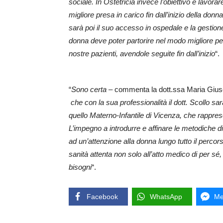
sociale. In Ostetricia invece l’obiettivo è lavorare
migliore presa in carico fin dall’inizio della do
sarà poi il suo accesso in ospedale e la gestione
donna deve poter partorire nel modo migliore pe
nostre pazienti, avendole seguite fin dall’inizio
“.
“
Sono certa
– commenta la dott.ssa Maria Giuse
che con la sua professionalità il dott. Scollo sa
quello Materno-Infantile di Vicenza, che rapprese
L’impegno a introdurre e affinare le metodiche d
ad un’attenzione alla donna lungo tutto il percor
sanità attenta non solo all’atto medico di per sé
bisogni
“.
Facebook
WhatsApp
Me