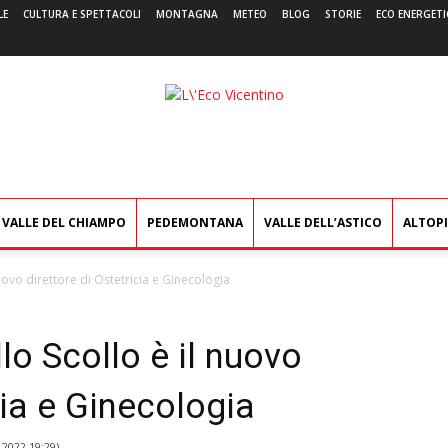
LE
CULTURA E SPETTACOLI
MONTAGNA
METEO
BLOG
STORIE
ECO ENERGETI
L'Eco
Vicentino
VALLE DEL CHIAMPO
PEDEMONTANA
VALLE DELL’ASTICO
ALTOP
uovo direttore di Ostetricia e Ginecologia
lo Scollo è il nuovo
cia e Ginecologia
 2022 19:29
)