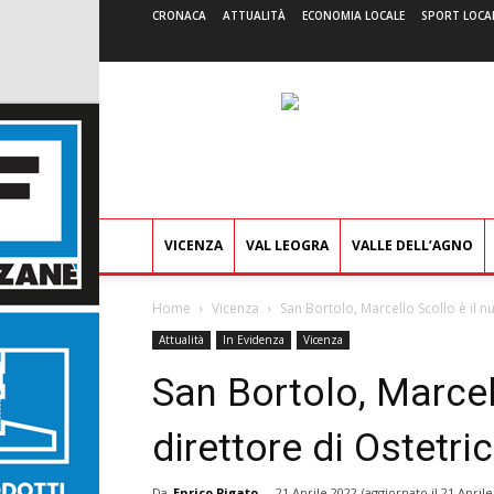
CRONACA
ATTUALITÀ
ECONOMIA LOCALE
SPORT LOCA
VICENZA
VAL LEOGRA
VALLE DELL’AGNO
Home
Vicenza
San Bortolo, Marcello Scollo è il n
Attualità
In Evidenza
Vicenza
San Bortolo, Marcel
direttore di Ostetri
Da
Enrico Pigato
-
21 Aprile 2022
(aggiornato il
21 Aprile