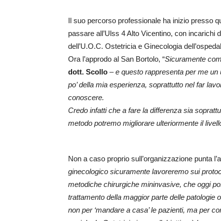
Il suo percorso professionale ha inizio presso q
passare all’Ulss 4 Alto Vicentino, con incarichi d
dell’U.O.C. Ostetricia e Ginecologia dell’ospeda
Ora l’approdo al San Bortolo, “
Sicuramente come
dott. Scollo
– e questo rappresenta per me un u
po’ della mia esperienza, soprattutto nel far lav
conoscere.
Credo infatti che a fare la differenza sia soprattu
metodo potremo migliorare ulteriormente il livello
Non a caso proprio sull’organizzazione punta l’att
ginecologico sicuramente lavoreremo sui protocol
metodiche chirurgiche mininvasive, che oggi p
trattamento della maggior parte delle patologie o
non per ‘mandare a casa’ le pazienti, ma per con