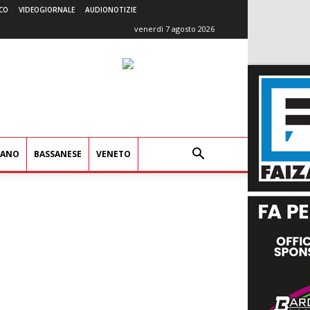
CO
VIDEOGIORNALE
AUDIONOTIZIE
venerdì 7 agosto 2026
IANO
BASSANESE
VENETO