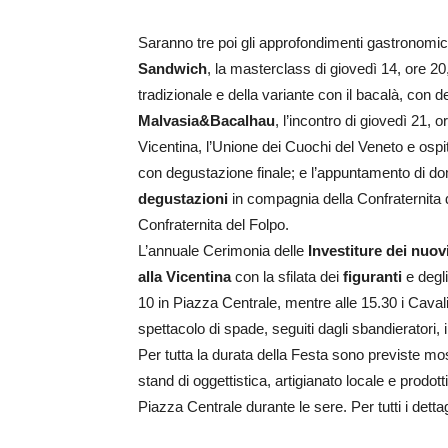
Saranno tre poi gli approfondimenti gastronomic
Sandwich
, la masterclass di giovedì 14, ore 2
tradizionale e della variante con il bacalà, con 
Malvasia&Bacalhau
, l’incontro di giovedì 21, 
Vicentina, l’Unione dei Cuochi del Veneto e ospi
con degustazione finale; e l’appuntamento di d
degustazioni
in compagnia della Confraternita 
Confraternita del Folpo.
L’annuale Cerimonia delle
Investiture dei nuov
alla Vicentina
con la sfilata dei
figuranti
e degl
10 in Piazza Centrale, mentre alle 15.30 i Caval
spettacolo di spade, seguiti dagli sbandieratori, i 
Per tutta la durata della Festa sono previste mos
stand di oggettistica, artigianato locale e prodot
Piazza Centrale durante le sere. Per tutti i dettag