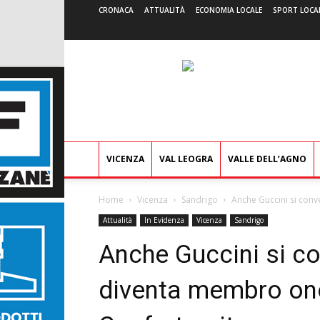
CRONACA
ATTUALITÀ
ECONOMIA LOCALE
SPORT LOCA
VICENZA
VAL LEOGRA
VALLE DELL’AGNO
Home
Vicenza
Sandrigo
Anche Guccini si conv
Attualità
In Evidenza
Vicenza
Sandrigo
Anche Guccini si co
diventa membro ono