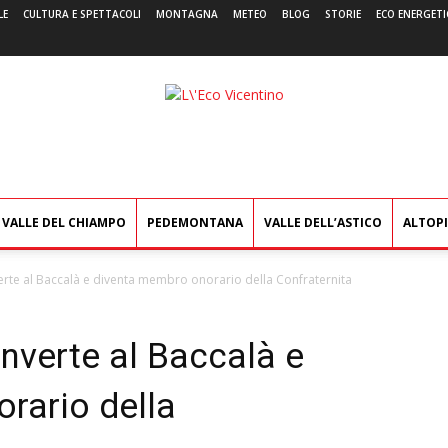
LE
CULTURA E SPETTACOLI
MONTAGNA
METEO
BLOG
STORIE
ECO ENERGETI
L'Eco
Vicentino
VALLE DEL CHIAMPO
PEDEMONTANA
VALLE DELL’ASTICO
ALTOP
erte al Baccalà e diventa membro onorario della Confraternita
nverte al Baccalà e
rario della