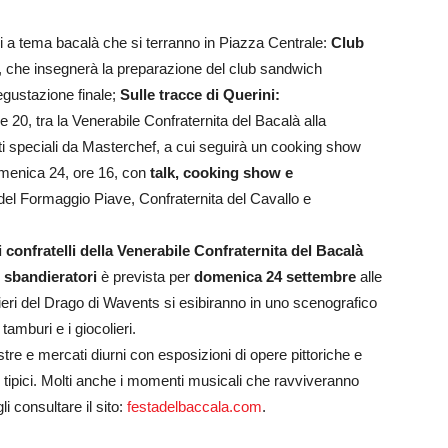
i a tema bacalà che si terranno in Piazza Centrale:
Club
0, che insegnerà la preparazione del club sandwich
degustazione finale;
Sulle tracce di Querini:
ore 20, tra la Venerabile Confraternita del Bacalà alla
ti speciali da Masterchef, a cui seguirà un cooking show
omenica 24, ore 16, con
talk, cooking show e
del Formaggio Piave, Confraternita del Cavallo e
i confratelli della Venerabile Confraternita del Bacalà
i
sbandieratori
è prevista per
domenica 24 settembre
alle
ieri del Drago di Wavents si esibiranno in uno scenografico
tamburi e i giocolieri.
tre e mercati diurni con esposizioni di opere pittoriche e
ti tipici. Molti anche i momenti musicali che ravviveranno
li consultare il sito:
festadelbaccala.com
.