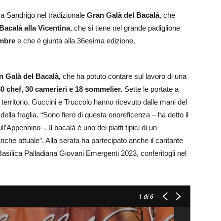
 a Sandrigo nel tradizionale
Gran Galà del Bacalà
, che
Bacalà alla Vicentina
, che si tiene nel grande padiglione
embre
e che è giunta alla 36esima edizione.
n Galà del Bacalà,
che ha potuto contare sul lavoro di una
0 chef, 30 camerieri e 18 sommelier.
Sette le portate a
 territorio. Guccini e Truccolo hanno ricevuto dalle mani del
della fraglia. “Sono fiero di questa onoreficenza – ha detto il
Appennino -. Il bacalà è uno dei piatti tipici di un
nche attuale”. Alla serata ha partecipato anche il cantante
asilica Palladiana Giovani Emergenti 2023, conferitogli nel
1
di 6