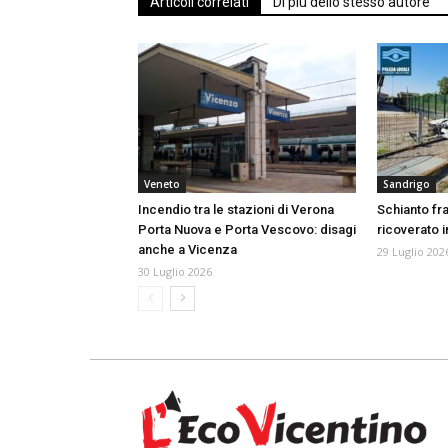
Articoli correlati
Di più dello stesso autore
Veneto
Sandrigo
Incendio tra le stazioni di Verona
Schianto fr
Porta Nuova e Porta Vescovo: disagi
ricoverato i
anche a Vicenza
29 Luglio 202
30 Luglio 2026