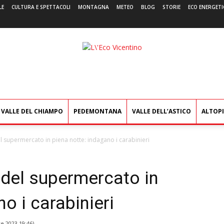
LE
CULTURA E SPETTACOLI
MONTAGNA
METEO
BLOG
STORIE
ECO ENERGETI
L'Eco
Vicentino
VALLE DEL CHIAMPO
PEDEMONTANA
VALLE DELL’ASTICO
ALTOP
l supermercato in piena notte: indagano i carabinieri
 del supermercato in
o i carabinieri
e 2023 19:46
)