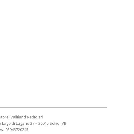
itore: Valliland Radio srl
a Lago di Lugano 27 – 36015 Schio (VI)
Iva 03945720245