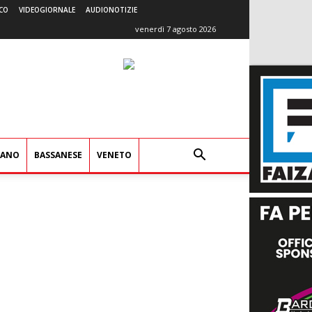
CO
VIDEOGIORNALE
AUDIONOTIZIE
venerdì 7 agosto 2026
IANO
BASSANESE
VENETO