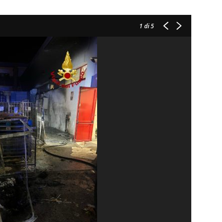
1
di 5