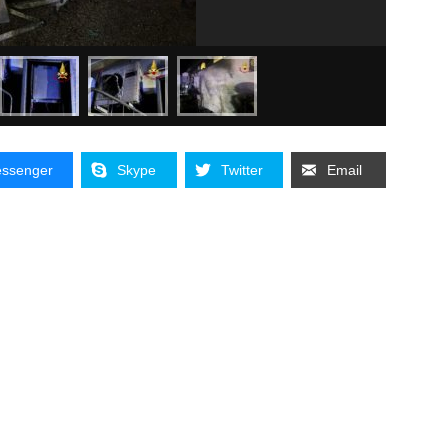
ssenger
Skype
Twitter
Email