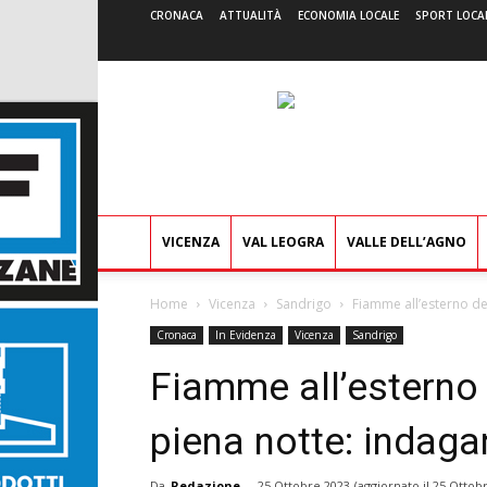
CRONACA
ATTUALITÀ
ECONOMIA LOCALE
SPORT LOCA
VICENZA
VAL LEOGRA
VALLE DELL’AGNO
Home
Vicenza
Sandrigo
Fiamme all’esterno de
Cronaca
In Evidenza
Vicenza
Sandrigo
Fiamme all’esterno
piena notte: indagan
Da
Redazione
-
25 Ottobre 2023
(aggiornato il
25 Ottobr