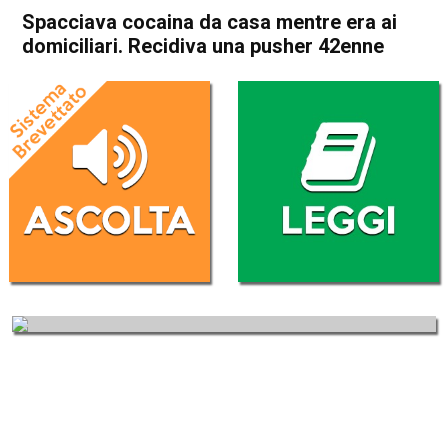
Spacciava cocaina da casa mentre era ai
domiciliari. Recidiva una pusher 42enne
Home
Vicenza
Sandrigo
Cronaca
In Evidenza
Vicenza
Sandrigo
Spacciava cocaina da casa
mentre era ai domiciliari.
Recidiva una pusher 42enne
Da
Redazione
8 Luglio 2019
(aggiornato il
8 Luglio 2019 18:09
)
ASCOLTA L'AUDIO