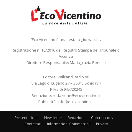
L’Eco Vicentino è una testata giornalistica
Registrazione n. 16/2016 del Registro Stampa del Tribunale di
Vicenza
Direttore Responsabile: Mariagrazia Bonollo
Editore: Valliland Radio srl
via Lago di Lugano 27 – 36015 Schio (VI)
P.Iva 03945720245
Redazione:
redazione@ecovicentino.it
Pubblicità:
info@ecovicentino.it
Presentazione
Newsletter
Redazione
Contributors
Contattaci
Informazioni Commerciali
Privacy