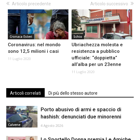
Articolo precedente
Articolo successivo
Cronaca Esteri
Schio
Coronavirus: nel mondo
Ubriachezza molesta e
sono 12,5 milioni i casi
resistenza a pubblico
ufficiale: “doppietta”
11 Luglio 2020
all’alba per un 23enne
11 Luglio 2020
Articoli correlati
Di più dello stesso autore
Porto abusivo di armi e spaccio di
hashish: denunciati due minorenni
Calvene
4 Agosto 2026
Lo Sportello Donna premia Le Amiche