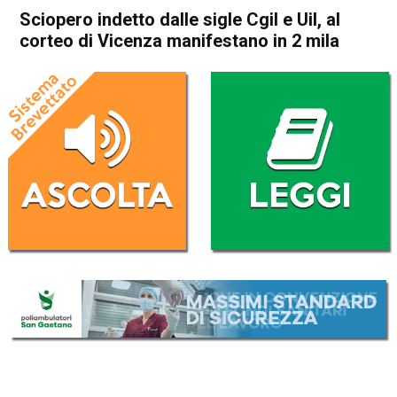
Sciopero indetto dalle sigle Cgil e Uil, al
corteo di Vicenza manifestano in 2 mila
Home
Vicenza
Attualità
In Evidenza
Vicenza
Sciopero indetto dalle sigle
Cgil e Uil, al corteo di Vicenza
manifestano in 2 mila
Da
Omar Dal Maso
29 Novembre 2024
(aggiornato il
29 Novembre 2024 19:12
)
ASCOLTA L'AUDIO