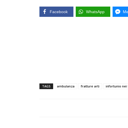
Facebook
WhatsApp
Me
TAGS
ambulanza
fratture arti
infortunio nei