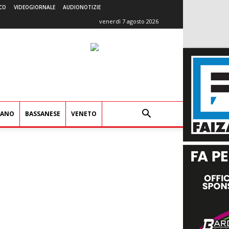
CO
VIDEOGIORNALE
AUDIONOTIZIE
venerdì 7 agosto 2026
IANO
BASSANESE
VENETO