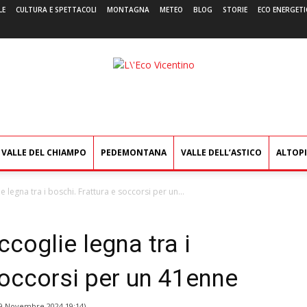
LE
CULTURA E SPETTACOLI
MONTAGNA
METEO
BLOG
STORIE
ECO ENERGETI
L'Eco
Vicentino
VALLE DEL CHIAMPO
PEDEMONTANA
VALLE DELL’ASTICO
ALTOP
legna tra i boschi. Frattura e soccorsi per un...
coglie legna tra i
soccorsi per un 41enne
9 Novembre 2024 19:14
)