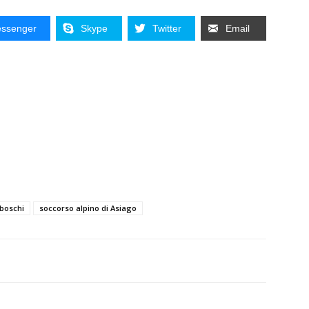
ssenger
Skype
Twitter
Email
 boschi
soccorso alpino di Asiago