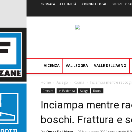
CRONACA
ATTUALITÀ
ECONOMIA LOCALE
SPORT LOCA
VICENZA
VAL LEOGRA
VALLE DELL’AGNO
Home
Asiago
Roana
Inciampa mentre raccoglie 
Cronaca
In Evidenza
Asiago
Roana
Inciampa mentre rac
boschi. Frattura e 
Da
Omar Dal Maso
-
29 Novembre 2024
(aggiornato il
2