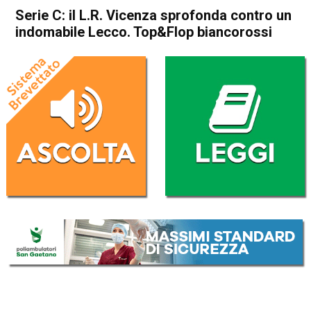
Serie C: il L.R. Vicenza sprofonda contro un
indomabile Lecco. Top&Flop biancorossi
Home
Vicenza
In Evidenza
Sport locale
Vicenza
Serie C: il L.R. Vicenza
sprofonda contro un
indomabile Lecco. Top&Flop
biancorossi
Da
Enrico Pigato
15 Gennaio 2023
(aggiornato il
15 Gennaio 2023 20:13
)