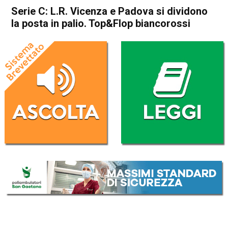
Serie C: L.R. Vicenza e Padova si dividono
la posta in palio. Top&Flop biancorossi
Home
Vicenza
In Evidenza
Sport locale
Vicenza
Serie C: L.R. Vicenza e
Padova si dividono la posta in
palio. Top&Flop biancorossi
Da
Enrico Pigato
9 Gennaio 2023
(aggiornato il
9 Gennaio 2023 12:00
)
ASCOLTA L'AUDIO