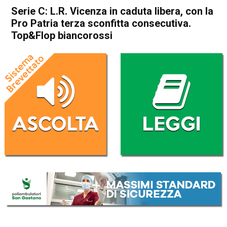
Serie C: L.R. Vicenza in caduta libera, con la
Pro Patria terza sconfitta consecutiva.
Top&Flop biancorossi
Home
Vicenza
In Evidenza
Sport locale
Vicenza
Serie C: L.R. Vicenza in
caduta libera, con la Pro
Patria terza sconfitta
consecutiva. Top&Flop
biancorossi
Da
Enrico Pigato
5 Febbraio 2023
(aggiornato il
5 Febbraio 2023 22:52
)