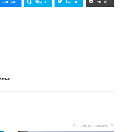
ssenger
Skype
Twitter
Email
icenza
Articolo successivo