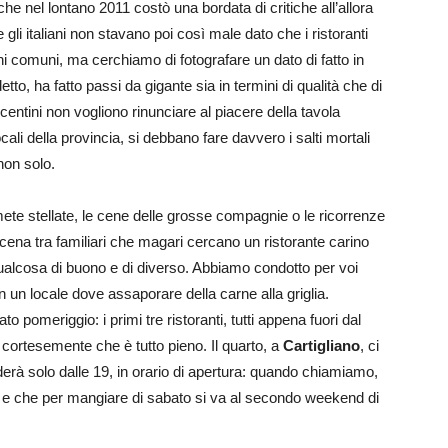
 che nel lontano 2011 costò una bordata di critiche all’allora
e gli italiani non stavano poi così male dato che i ristoranti
i comuni, ma cerchiamo di fotografare un dato di fatto in
o, ha fatto passi da gigante sia in termini di qualità che di
vicentini non vogliono rinunciare al piacere della tavola
ali della provincia, si debbano fare davvero i salti mortali
non solo.
te stellate, le cene delle grosse compagnie o le ricorrenze
cena tra familiari che magari cercano un ristorante carino
ualcosa di buono e di diverso. Abbiamo condotto per voi
 un locale dove assaporare della carne alla griglia.
 pomeriggio: i primi tre ristoranti, tutti appena fuori dal
 cortesemente che è tutto pieno. Il quarto, a
Cartigliano
, ci
derà solo dalle 19, in orario di apertura: quando chiamiamo,
o e che per mangiare di sabato si va al secondo weekend di