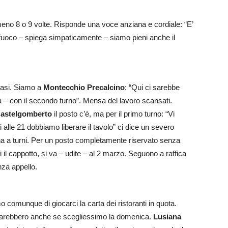
almeno 8 o 9 volte. Risponde una voce anziana e cordiale: “E’
il fuoco – spiega simpaticamente – siamo pieni anche il
uasi. Siamo a
Montecchio Precalcino
: “Qui ci sarebbe
a – con il secondo turno”. Mensa del lavoro scansati.
astelgomberto
il posto c’è, ma per il primo turno: “Vi
i alle 21 dobbiamo liberare il tavolo” ci dice un severo
na a turni. Per un posto completamente riservato senza
i il cappotto, si va – udite – al 2 marzo. Seguono a raffica
enza appello.
omunque di giocarci la carta dei ristoranti in quota.
 sarebbero anche se scegliessimo la domenica.
Lusiana