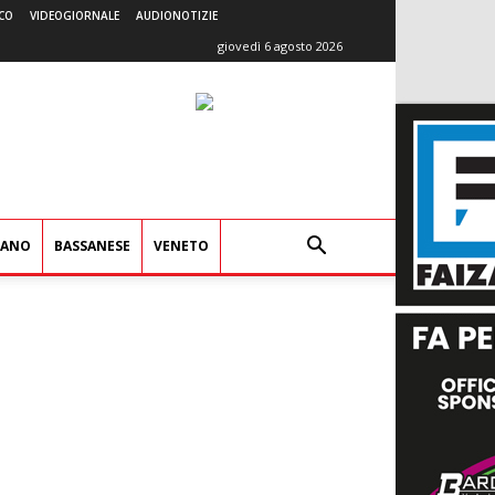
CO
VIDEOGIORNALE
AUDIONOTIZIE
giovedì 6 agosto 2026
IANO
BASSANESE
VENETO