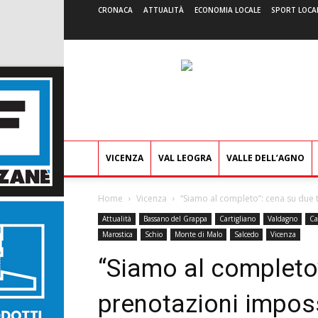
CRONACA
ATTUALITÀ
ECONOMIA LOCALE
SPORT LOCA
VICENZA
VAL LEOGRA
VALLE DELL’AGNO
Home
Vicenza
“Siamo al completo”: cena su due tur
Attualità
Bassano del Grappa
Cartigliano
Valdagno
Ca
Marostica
Schio
Monte di Malo
Salcedo
Vicenza
“Siamo al completo”
prenotazioni impossi