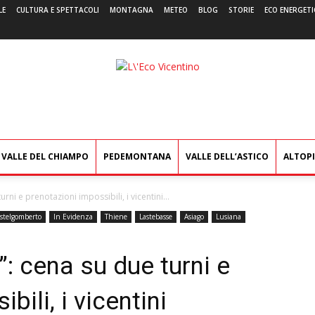
LE
CULTURA E SPETTACOLI
MONTAGNA
METEO
BLOG
STORIE
ECO ENERGETI
L'Eco
Vicentino
VALLE DEL CHIAMPO
PEDEMONTANA
VALLE DELL’ASTICO
ALTOP
ni e prenotazioni impossibili, i vicentini...
stelgomberto
In Evidenza
Thiene
Lastebasse
Asiago
Lusiana
: cena su due turni e
bili, i vicentini