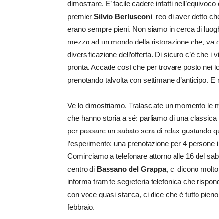
dimostrare. E’ facile cadere infatti nell’equivoco
premier
Silvio Berlusconi
, reo di aver detto ch
erano sempre pieni. Non siamo in cerca di luogh
mezzo ad un mondo della ristorazione che, va dett
diversificazione dell’offerta. Di sicuro c’è che i 
pronta. Accade così che per trovare posto nei loc
prenotando talvolta con settimane d’anticipo. E 
Ve lo dimostriamo. Tralasciate un momento le me
che hanno storia a sé: parliamo di una classica 
per passare un sabato sera di relax gustando q
l’esperimento: una prenotazione per 4 persone in
Cominciamo a telefonare attorno alle 16 del sabato
centro di
Bassano del Grappa
, ci dicono molto
informa tramite segreteria telefonica che rispon
con voce quasi stanca, ci dice che è tutto pien
febbraio.