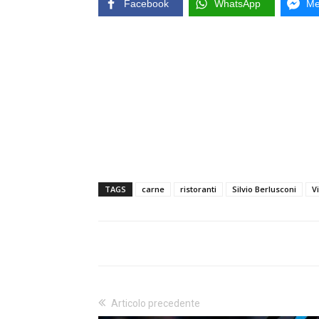
Facebook
WhatsApp
Me
TAGS
carne
ristoranti
Silvio Berlusconi
V
Articolo precedente