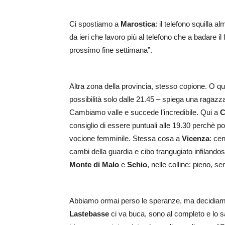
Ci spostiamo a
Marostica
: il telefono squilla 
da ieri che lavoro più al telefono che a badare 
prossimo fine settimana”.
Altra zona della provincia, stesso copione. O q
possibilità solo dalle 21.45 – spiega una ragazz
Cambiamo valle e succede l’incredibile. Qui a
C
consiglio di essere puntuali alle 19.30 perchè po
vocione femminile. Stessa cosa a
Vicenza
: ce
cambi della guardia e cibo trangugiato infilandos
Monte di Malo
e
Schio
, nelle colline: pieno, s
Abbiamo ormai perso le speranze, ma decidiamo c
Lastebasse
ci va buca, sono al completo e lo