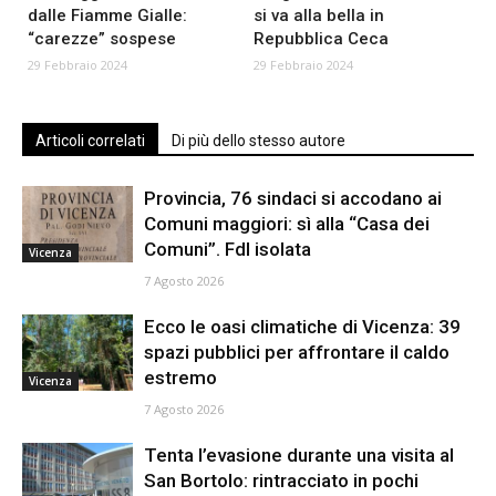
dalle Fiamme Gialle:
si va alla bella in
“carezze” sospese
Repubblica Ceca
29 Febbraio 2024
29 Febbraio 2024
Articoli correlati
Di più dello stesso autore
Provincia, 76 sindaci si accodano ai
Comuni maggiori: sì alla “Casa dei
Comuni”. FdI isolata
Vicenza
7 Agosto 2026
Ecco le oasi climatiche di Vicenza: 39
spazi pubblici per affrontare il caldo
estremo
Vicenza
7 Agosto 2026
Tenta l’evasione durante una visita al
San Bortolo: rintracciato in pochi