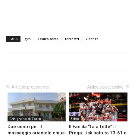
TAGS
gkn
Teatro Astra
terrestri
Vicenza
Articolo precedente
Articolo successivo
Grisignano di Zocco
Schio
Due centri per il
Il Famila “fa a fette” il
massaggio orientale chiusi
Praga: Usk battuto 73-61 e