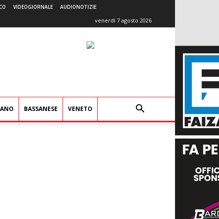
CO
VIDEOGIORNALE
AUDIONOTIZIE
venerdì 7 agosto 2026
IANO
BASSANESE
VENETO