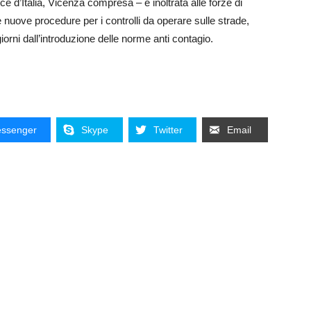
nce d’Italia, Vicenza compresa – e inoltrata alle forze di
e nuove procedure per i controlli da operare sulle strade,
iorni dall’introduzione delle norme anti contagio.
ssenger
Skype
Twitter
Email