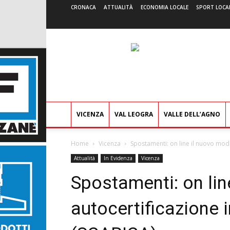
CRONACA
ATTUALITÀ
ECONOMIA LOCALE
SPORT LOCA
VICENZA
VAL LEOGRA
VALLE DELL’AGNO
Home
Vicenza
Spostamenti: on line il nuovo modul
Attualità
In Evidenza
Vicenza
Spostamenti: on lin
autocertificazione 