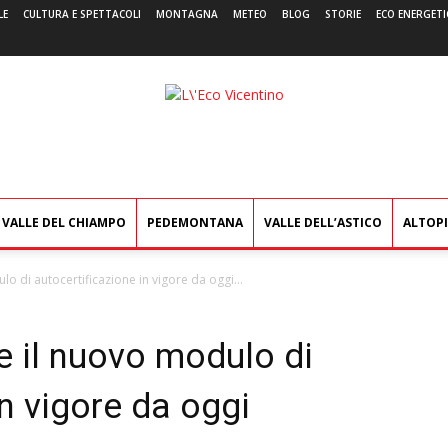
LE
CULTURA E SPETTACOLI
MONTAGNA
METEO
BLOG
STORIE
ECO ENERGETI
L'Eco
Vicentino
VALLE DEL CHIAMPO
PEDEMONTANA
VALLE DELL’ASTICO
ALTOP
o di autocertificazione in vigore da oggi...
e il nuovo modulo di
in vigore da oggi