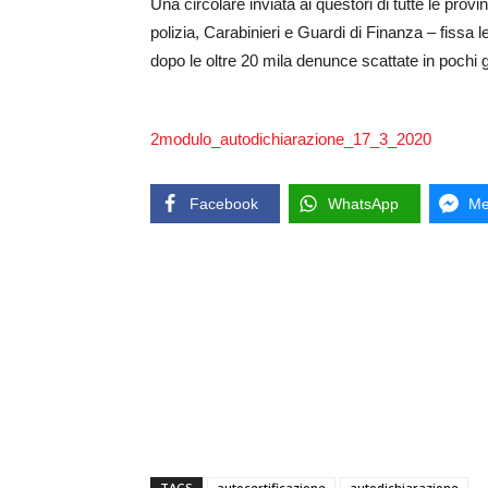
Una circolare inviata ai questori di tutte le provi
polizia, Carabinieri e Guardi di Finanza – fissa l
dopo le oltre 20 mila denunce scattate in pochi g
2modulo_autodichiarazione_17_3_2020
Facebook
WhatsApp
Me
TAGS
autocertificazione
autodichiarazione