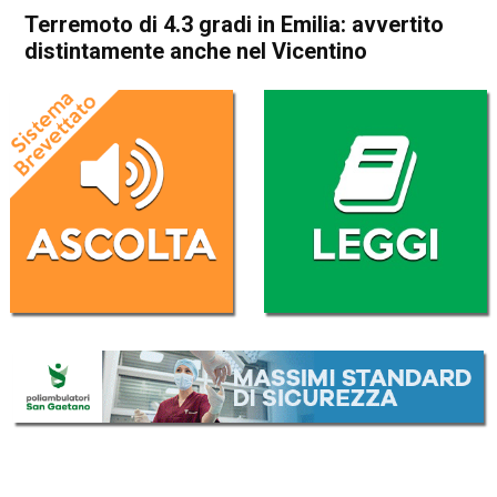
Terremoto di 4.3 gradi in Emilia: avvertito
distintamente anche nel Vicentino
Home
Vicenza
Cronaca
In Evidenza
Vicenza
Terremoto di 4.3 gradi in
Emilia: avvertito
distintamente anche nel
Vicentino
Da
Redazione
9 Febbraio 2022
(aggiornato il
10 Febbraio 2022 12:27
)