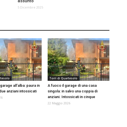
assunto
5 Dicembre 2025
rtesolo
Torri di Quartesolo
arage all’alba: paura in
A fuoco il garage di una casa
 due anziani intossicati
singola: in salvo una coppia di
anziani. Intossicati in cinque
26
22 Maggio 2026