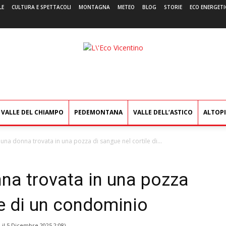
LE
CULTURA E SPETTACOLI
MONTAGNA
METEO
BLOG
STORIE
ECO ENERGETI
L'Eco
Vicentino
VALLE DEL CHIAMPO
PEDEMONTANA
VALLE DELL’ASTICO
ALTOP
una donna trovata in una pozza di sangue nel cortile di...
na trovata in una pozza
le di un condominio
 il
5 Dicembre 2025 2:08
)