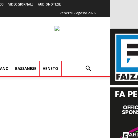
CO
VIDEOGIORNALE
AUDIONOTIZIE
venerdì 7 agosto 2026
IANO
BASSANESE
VENETO