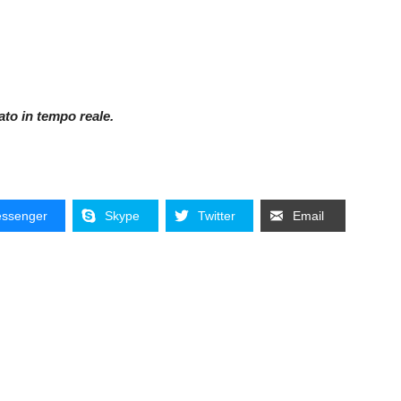
nato in tempo reale.
ssenger
Skype
Twitter
Email