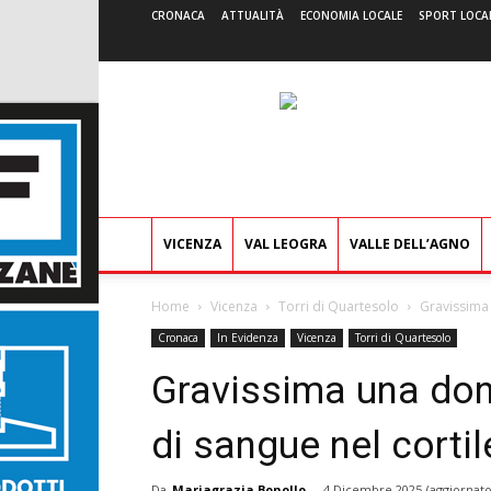
CRONACA
ATTUALITÀ
ECONOMIA LOCALE
SPORT LOCA
VICENZA
VAL LEOGRA
VALLE DELL’AGNO
Home
Vicenza
Torri di Quartesolo
Gravissima 
Cronaca
In Evidenza
Vicenza
Torri di Quartesolo
Gravissima una don
di sangue nel corti
Da
Mariagrazia Bonollo
-
4 Dicembre 2025
(aggiornato