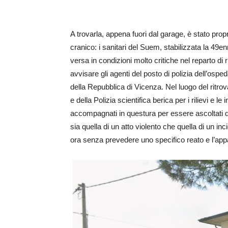
A trovarla, appena fuori dal garage, è stato pro
cranico: i sanitari del Suem, stabilizzata la 49e
versa in condizioni molto critiche nel reparto di 
avvisare gli agenti del posto di polizia dell’osp
della Repubblica di Vicenza. Nel luogo del ritrov
e della Polizia scientifica berica per i rilievi e le
accompagnati in questura per essere ascoltati da
sia quella di un atto violento che quella di un in
ora senza prevedere uno specifico reato e l’ap