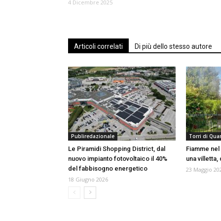
4 Dicembre 2025
Articoli correlati
Di più dello stesso autore
Publiredazionale
Torri di Qua
Le Piramidi Shopping District, dal
Fiamme nel g
nuovo impianto fotovoltaico il 40%
una villetta,
del fabbisogno energetico
23 Maggio 20
18 Giugno 2026