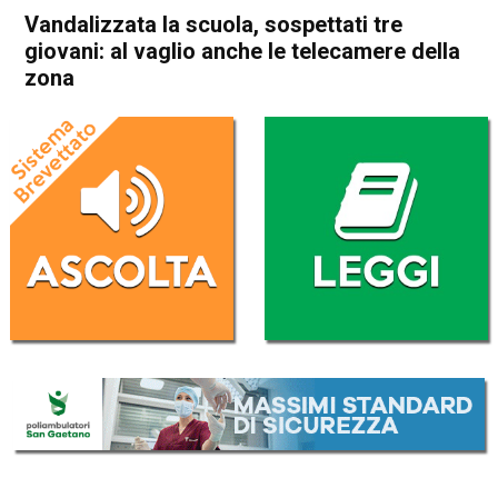
Vandalizzata la scuola, sospettati tre
giovani: al vaglio anche le telecamere della
zona
Home
Vicenza
Attualità
In Evidenza
Vicenza
Vandalizzata la scuola,
sospettati tre giovani: al
vaglio anche le telecamere
della zona
Da
Redazione
9 Dicembre 2023
(aggiornato il
9 Dicembre 2023 17:36
)