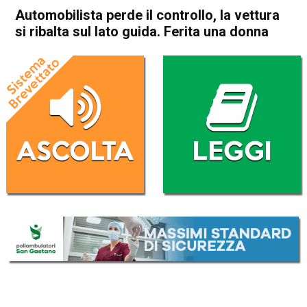
Automobilista perde il controllo, la vettura
si ribalta sul lato guida. Ferita una donna
Home
Arzignano
Arzignano
Cronaca
In Evidenza
Automobilista perde il
controllo, la vettura si ribalta
sul lato guida. Ferita una
donna
Da
Omar Dal Maso
19 Settembre 2023
(aggiornato il
19 Settembre 2023 19:27
)