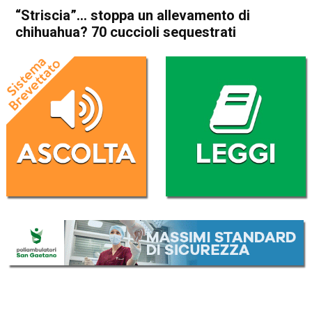
“Striscia”… stoppa un allevamento di
chihuahua? 70 cuccioli sequestrati
Home
Arzignano
Brendola
Arzignano
Brendola
Cronaca
In Evidenza
“Striscia”… stoppa un
allevamento di chihuahua?
70 cuccioli sequestrati
Da
Omar Dal Maso
3 Marzo 2018
(aggiornato il
3 Marzo 2018 17:54
)
ASCOLTA L'AUDIO