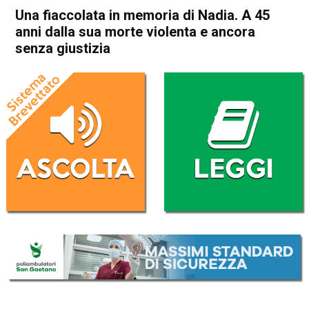
Una fiaccolata in memoria di Nadia. A 45
anni dalla sua morte violenta e ancora
senza giustizia
Home
Arzignano
Chiampo
Arzignano
Chiampo
Cronaca
In Evidenza
Nogarole
Una fiaccolata in memoria di
Nadia. A 45 anni dalla sua
morte violenta e ancora
senza giustizia
Da
Omar Dal Maso
9 Gennaio 2024
(aggiornato il
9 Gennaio 2024 15:45
)