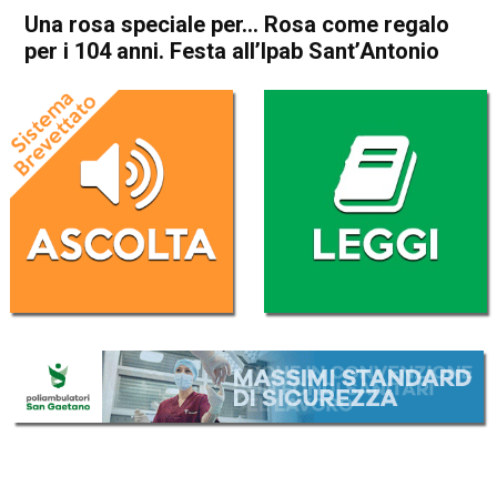
Una rosa speciale per… Rosa come regalo
per i 104 anni. Festa all’Ipab Sant’Antonio
Home
Arzignano
Chiampo
Attualità
Arzignano
Chiampo
In Evidenza
Una rosa speciale per… Rosa
come regalo per i 104 anni.
Festa all’Ipab Sant’Antonio
Da
Omar Dal Maso
4 Aprile 2024
(aggiornato il
4 Aprile 2024 17:03
)
ASCOLTA L'AUDIO