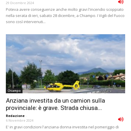
29 Dicembre 2024
Poteva avere conseguenze anche molto gravi l'incendio scoppiato
nella serata di ieri, sabato 28 dicembre, a Chiampo. I Vigili del Fuoco
sono così intervenuti...
Chiampo
Anziana investita da un camion sulla
provinciale: è grave. Strada chiusa...
Redazione
-
6 Novembre 2024
E' in gravi condizioni l'anziana donna investita nel pomeriggio di