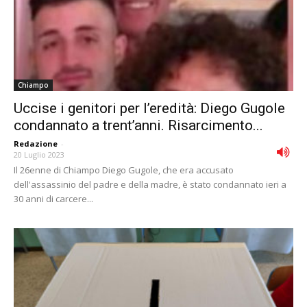
Chiampo
Uccise i genitori per l’eredità: Diego Gugole
condannato a trent’anni. Risarcimento...
Redazione
-
20 Luglio 2023
Il 26enne di Chiampo Diego Gugole, che era accusato
dell'assassinio del padre e della madre, è stato condannato ieri a
30 anni di carcere...