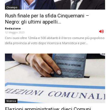
Chiampo
Rush finale per la sfida Cinquemani –
Negro: gli ultimi appelli...
Redazione
-
12 Maggio 2023
Con i suoi oltre 12mila e 500 abitanti è il terzo comune più popoloso
della provincia al voto dopo Vicenza e Marostica e per...
Vicenza
Elezioni amministrative: dieci Comuni