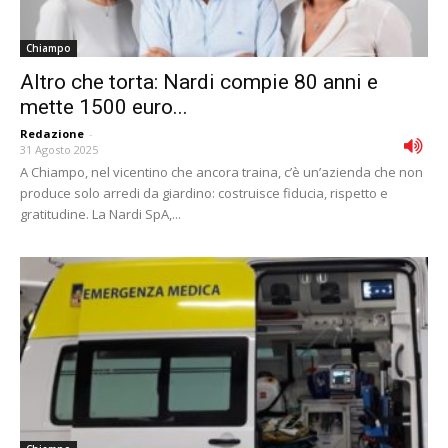
Chiampo
Altro che torta: Nardi compie 80 anni e
mette 1500 euro...
Redazione
-
31 Agosto 2025
A Chiampo, nel vicentino che ancora traina, c’è un’azienda che non
produce solo arredi da giardino: costruisce fiducia, rispetto e
gratitudine. La Nardi SpA,...