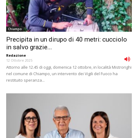
Chiampo
Precipita in un dirupo di 40 metri: cucciolo
in salvo grazie...
Redazione
-
12 Ottobre 2025
Attorno alle 12.45 di oggi, domenica 12 ottobre, in località Mistrorighi
nel comune di Chiampo, un intervento dei Vigili del Fuoco ha
restituito speranza...