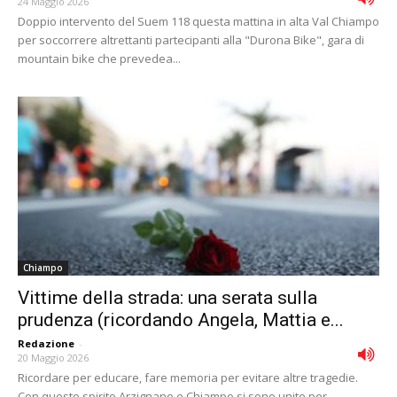
24 Maggio 2026
Doppio intervento del Suem 118 questa mattina in alta Val Chiampo
per soccorrere altrettanti partecipanti alla "Durona Bike", gara di
mountain bike che prevedea...
Chiampo
Vittime della strada: una serata sulla
prudenza (ricordando Angela, Mattia e...
Redazione
-
20 Maggio 2026
Ricordare per educare, fare memoria per evitare altre tragedie.
Con questo spirito Arzignano e Chiampo si sono unite per