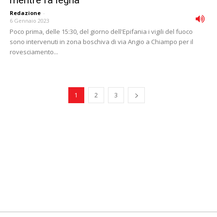
mentre fa legna
Redazione
-
6 Gennaio 2023
Poco prima, delle 15:30, del giorno dell'Epifania i vigili del fuoco
sono intervenuti in zona boschiva di via Angio a Chiampo per il
rovesciamento...
1
2
3