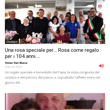
Chiampo
Una rosa speciale per… Rosa come regalo
per i 104 anni....
Omar Dal Maso
-
4 Aprile 2024
Un regalo speciale e benedetto dal Papa, la visita congiunta del
sindaco e del parroco del paese, e soprattutto l'affetto extra nel
giorno del...