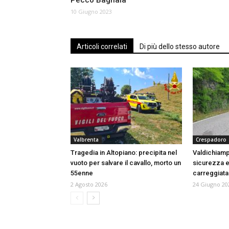
Pecco Bagnaia
10 Giugno 2023
Articoli correlati
Di più dello stesso autore
Valbrenta
Crespadoro
Tragedia in Altopiano: precipita nel
Valdichiamp
vuoto per salvare il cavallo, morto un
sicurezza e
55enne
carreggiata 
2 Agosto 2026
24 Giugno 20