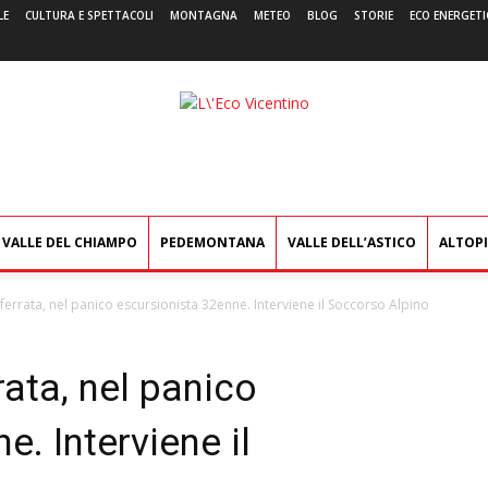
LE
CULTURA E SPETTACOLI
MONTAGNA
METEO
BLOG
STORIE
ECO ENERGETI
L'Eco
Vicentino
VALLE DEL CHIAMPO
PEDEMONTANA
VALLE DELL’ASTICO
ALTOP
 ferrata, nel panico escursionista 32enne. Interviene il Soccorso Alpino
rata, nel panico
. Interviene il