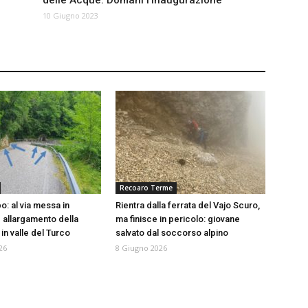
delle Acque. Domani l’inaugurazione
10 Giugno 2023
Recoaro Terme
o: al via messa in
Rientra dalla ferrata del Vajo Scuro,
 allargamento della
ma finisce in pericolo: giovane
in valle del Turco
salvato dal soccorso alpino
26
8 Giugno 2026