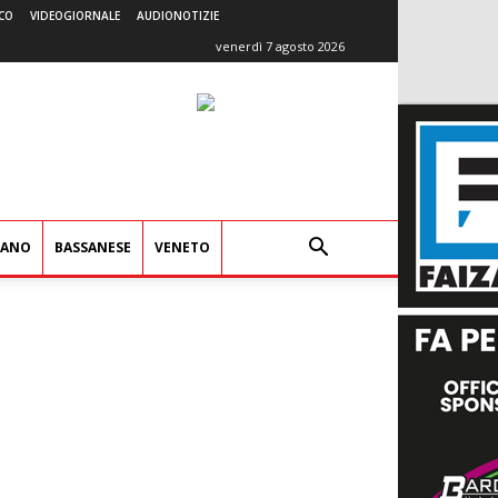
CO
VIDEOGIORNALE
AUDIONOTIZIE
venerdì 7 agosto 2026
IANO
BASSANESE
VENETO