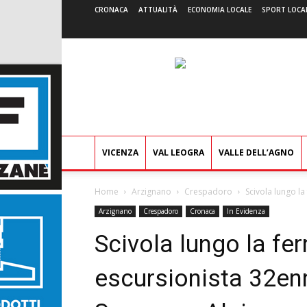
CRONACA
ATTUALITÀ
ECONOMIA LOCALE
SPORT LOCA
VICENZA
VAL LEOGRA
VALLE DELL’AGNO
Home
Arzignano
Crespadoro
Scivola lungo la
Arzignano
Crespadoro
Cronaca
In Evidenza
Scivola lungo la fer
escursionista 32enne