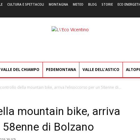
LE
CULTURA E SPETTACOLI
MONTAGNA
METEO
BLOG
STORIE
ECO ENERGETI
L'Eco
Vicentino
VALLE DEL CHIAMPO
PEDEMONTANA
VALLE DELL’ASTICO
ALTOP
 controllo della mountain bike, arriva l’elisoccorso per un 58enne di...
ella mountain bike, arriva
n 58enne di Bolzano
025 20:37
)