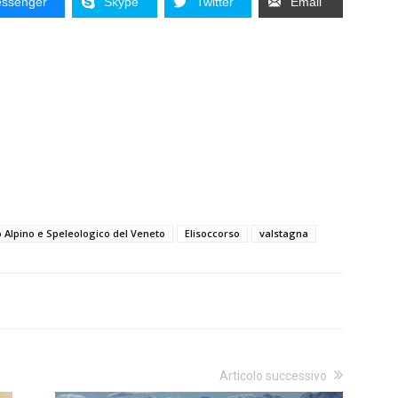
ssenger
Skype
Twitter
Email
 Alpino e Speleologico del Veneto
Elisoccorso
valstagna
Articolo successivo