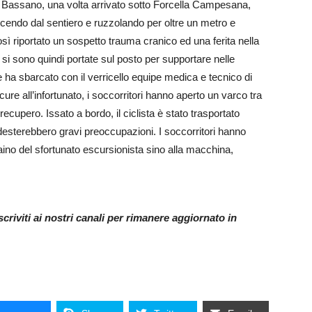
so Bassano, una volta arrivato sotto Forcella Campesana,
scendo dal sentiero e ruzzolando per oltre un metro e
sì riportato un sospetto trauma cranico ed una ferita nella
 si sono quindi portate sul posto per supportare nelle
e ha sbarcato con il verricello equipe medica e tecnico di
re all’infortunato, i soccorritori hanno aperto un varco tra
ecupero. Issato a bordo, il ciclista è stato trasportato
desterebbero gravi preoccupazioni. I soccorritori hanno
 zaino del sfortunato escursionista sino alla macchina,
riviti ai nostri canali per rimanere aggiornato in