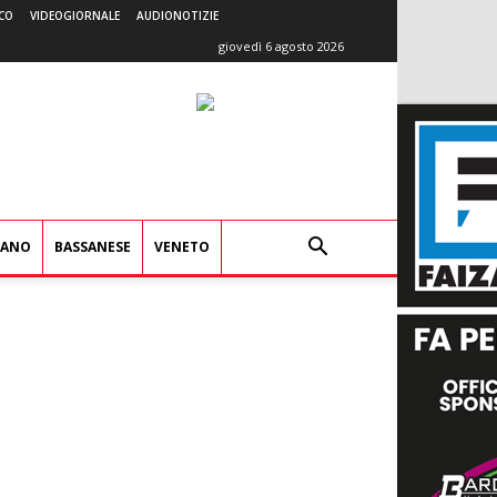
CO
VIDEOGIORNALE
AUDIONOTIZIE
giovedì 6 agosto 2026
IANO
BASSANESE
VENETO