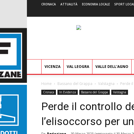
CRONACA
ATTUALITÀ
ECONOMIA LOCALE
SPORT LOCA
VICENZA
VAL LEOGRA
VALLE DELL’AGNO
Home
Bassano del Grappa
Valstagna
Perde il
Cronaca
In Evidenza
Bassano del Grappa
Valstagna
Perde il controllo d
l’elisoccorso per u
Da
Redazione
-
30 Marzo 2025
(aggiornato il
30 Marzo 2