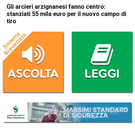
Gli arcieri arzignanesi fanno centro:
stanziati 55 mila euro per il nuovo campo di
tiro
Home
Arzignano
Arzignano
In Evidenza
Sport locale
Gli arcieri arzignanesi fanno
centro: stanziati 55 mila euro
per il nuovo campo di tiro
Da
Omar Dal Maso
27 Luglio 2021
(aggiornato il
27 Luglio 2021 17:01
)
ASCOLTA L'AUDIO