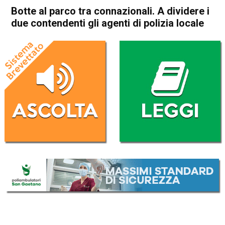
Botte al parco tra connazionali. A dividere i
due contendenti gli agenti di polizia locale
Home
Arzignano
Lonigo
Cronaca
In Evidenza
Arzignano
Lonigo
Botte al parco tra
connazionali. A dividere i due
contendenti gli agenti di
polizia locale
Da
Omar Dal Maso
7 Settembre 2020
(aggiornato il
7 Settembre 2020 19:40
)