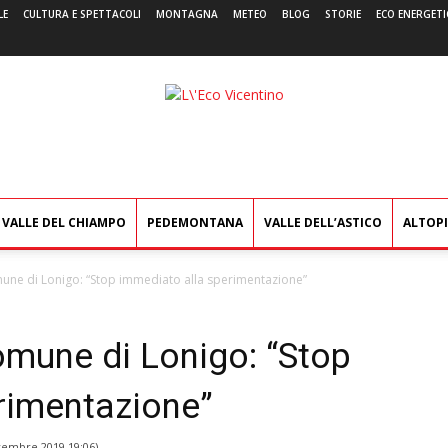
LE
CULTURA E SPETTACOLI
MONTAGNA
METEO
BLOG
STORIE
ECO ENERGETI
L'Eco
Vicentino
VALLE DEL CHIAMPO
PEDEMONTANA
VALLE DELL’ASTICO
ALTOP
mune di Lonigo: “Stop immediato alla sperimentazione”
omune di Lonigo: “Stop
rimentazione”
vembre 2019 19:06
)