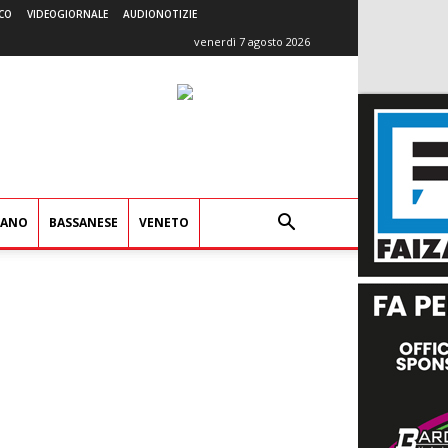
CO
VIDEOGIORNALE
AUDIONOTIZIE
venerdì 7 agosto 2026
IANO
BASSANESE
VENETO