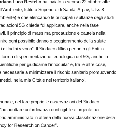
ndaco Luca Restello
ha inviato lo scorso 22 ottobre
alle
ll’Ambiente, Istituto Superiore di Sanità, Arpav, Ulss 8
mbiente) e che elencando le principali risultanze degli studi
le radiazioni 5G chiede “di applicare, anche nella fase
nvii, il principio di massima precauzione e cautela nella
venire ogni possibile danno o peggioramento della salute
 cittadini vivono”. Il Sindaco diffida pertanto gli Enti in
si forma di sperimentazione tecnologica del 5G, anche in
entifiche per giudicarne l’innocuità” e, tra le altre cose,
ative necessarie a minimizzare il rischio sanitario promuovendo
ci, nella mia Città e nel territorio italiano”.
unale, nel fare proprie le osservazioni del Sindaco,
ad adottare un’ordinanza contingibile e urgente per
rio amministrato in attesa della nuova classificazione della
ency for Research on Cancer”.