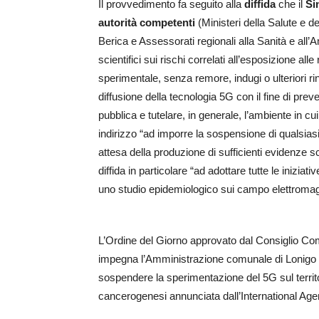
Il provvedimento fa seguito alla
diffida
che il
Si
autorità competenti
(Ministeri della Salute e de
Berica e Assessorati regionali alla Sanità e all’A
scientifici sui rischi correlati all’esposizione al
sperimentale, senza remore, indugi o ulteriori ri
diffusione della tecnologia 5G con il fine di pre
pubblica e tutelare, in generale, l’ambiente in cui i
indirizzo “ad imporre la sospensione di qualsia
attesa della produzione di sufficienti evidenze sci
diffida in particolare “ad adottare tutte le inizi
uno studio epidemiologico sui campo elettromagneti
L’Ordine del Giorno approvato dal Consiglio Com
impegna l’Amministrazione comunale di Lonigo “
sospendere la sperimentazione del 5G sul territo
cancerogenesi annunciata dall’International Ag