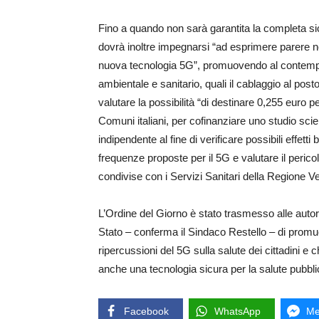
Fino a quando non sarà garantita la completa s
dovrà inoltre impegnarsi “ad esprimere parere ne
nuova tecnologia 5G”, promuovendo al contempo
ambientale e sanitario, quali il cablaggio al pos
valutare la possibilità “di destinare 0,255 euro p
Comuni italiani, per cofinanziare uno studio scien
indipendente al fine di verificare possibili effett
frequenze proposte per il 5G e valutare il peri
condivise con i Servizi Sanitari della Regione V
L’Ordine del Giorno è stato trasmesso alle autori
Stato – conferma il Sindaco Restello – di promuove
ripercussioni del 5G sulla salute dei cittadini e
anche una tecnologia sicura per la salute pubbli
Facebook
WhatsApp
Me