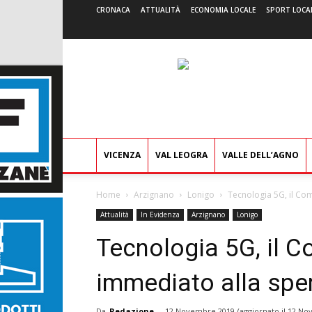
CRONACA
ATTUALITÀ
ECONOMIA LOCALE
SPORT LOCA
VICENZA
VAL LEOGRA
VALLE DELL’AGNO
Home
Arzignano
Lonigo
Tecnologia 5G, il Co
Attualità
In Evidenza
Arzignano
Lonigo
Tecnologia 5G, il C
immediato alla spe
Da
Redazione
-
12 Novembre 2019
(aggiornato il
12 No