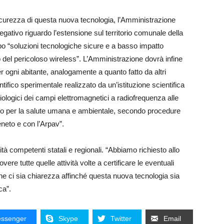
icurezza di questa nuova tecnologia, l’Amministrazione
gativo riguardo l’estensione sul territorio comunale della
 “soluzioni tecnologiche sicure e a basso impatto
to del pericoloso wireless”. L’Amministrazione dovrà infine
er ogni abitante, analogamente a quanto fatto da altri
tifico sperimentale realizzato da un’istituzione scientifica
i biologici dei campi elettromagnetici a radiofrequenza alle
colo per la salute umana e ambientale, secondo procedure
eneto e con l’Arpav”.
tà competenti statali e regionali. “Abbiamo richiesto allo
re tutte quelle attività volte a certificare le eventuali
 che ci sia chiarezza affinché questa nuova tecnologia sia
ca”.
ssenger
Skype
Twitter
Email