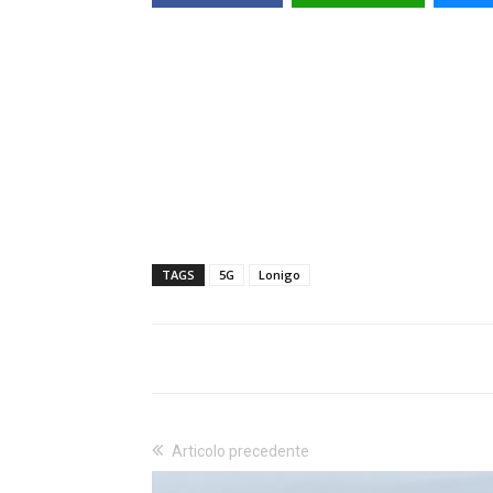
TAGS
5G
Lonigo
Articolo precedente