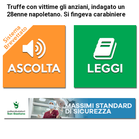
Truffe con vittime gli anziani, indagato un
28enne napoletano. Si fingeva carabiniere
Home
Arzignano
Lonigo
Cronaca
In Evidenza
Arzignano
Lonigo
Sarego
Truffe con vittime gli anziani,
indagato un 28enne
napoletano. Si fingeva
carabiniere
Da
Omar Dal Maso
21 Novembre 2018
(aggiornato il
21 Novembre 2018 12:07
)